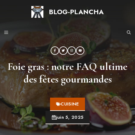
Aller
BLOG-PLANCHA
au
contenu
MENU
Foie gras : notre FAQ ultime
des fêtes gourmandes
CUISINE
juin 5, 2025