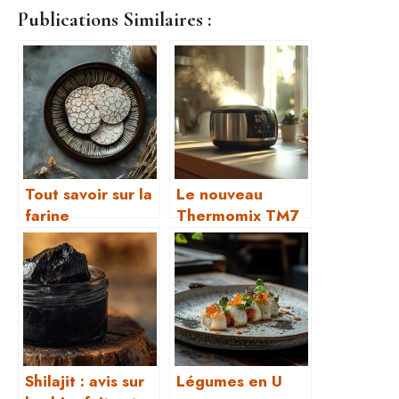
Publications Similaires :
Tout savoir sur la
Le nouveau
farine
Thermomix TM7
fermentante
sortira le 7 avril
2025 !
Shilajit : avis sur
Légumes en U