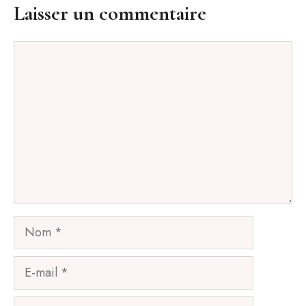
Laisser un commentaire
Commentaire
Nom
E-
mail
Site