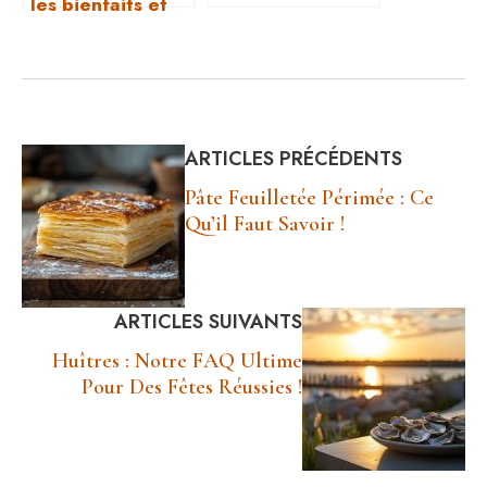
les bienfaits et
dangers de ce
complément
alimentaire
miracle !
ARTICLES PRÉCÉDENTS
Pâte Feuilletée Périmée : Ce
Qu’il Faut Savoir !
ARTICLES SUIVANTS
Huîtres : Notre FAQ Ultime
Pour Des Fêtes Réussies !