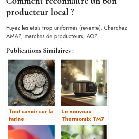
Comment reconnaitre un bon
producteur local ?
Fuyez les etals trop uniformes (revente). Cherchez
AMAP, marches de producteurs, AOP.
Publications Similaires :
Tout savoir sur la
Le nouveau
farine
Thermomix TM7
fermentante
sortira le 7 avril
2025 !