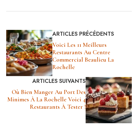
bistronomique
souvenirs
d’enfance dans la
cuisine
ARTICLES PRÉCÉDENTS
Voici Les 11 Meilleurs
Restaurants Au Centre
Commercial Beaulieu La
Rochelle
ARTICLES SUIVANTS
Où Bien Manger Au Port Des
Minimes À La Rochelle Voici 4
Restaurants À Tester !