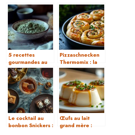
5 recettes
Pizzaschnecken
gourmandes au
Thermomix : la
thé matcha à
recette parfaite
tester
en 5 minutes
absolument
Le cocktail au
Œufs au lait
bonbon Snickers :
grand mère :
ma version
recette des