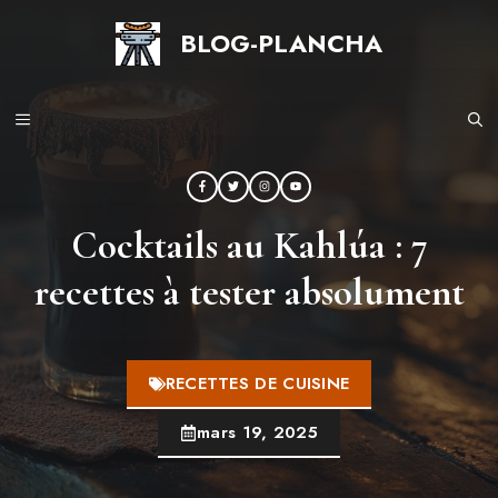
Aller
BLOG-PLANCHA
au
contenu
MENU
Cocktails au Kahlúa : 7
recettes à tester absolument
RECETTES DE CUISINE
mars 19, 2025