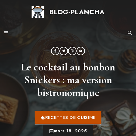
Aller
BLOG-PLANCHA
au
contenu
MENU
Le cocktail au bonbon
Snickers : ma version
bistronomique
RECETTES DE CUISINE
mars 18, 2025