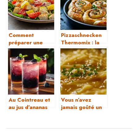
Comment
Pizzaschnecken
préparer une
Thermomix : la
salade César ​?
recette parfaite
en 5 minutes
Au Cointreau et
Vous n’avez
au jus d’ananas
jamais goûté un
ramen végétarien
aussi savoureux :
prêt en moins de
30 minutes !