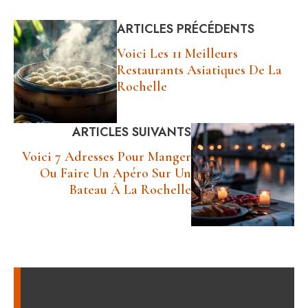
ARTICLES PRÉCÉDENTS
Voici Les 11 Meilleurs
Restaurants Asiatiques De La
Rochelle
ARTICLES SUIVANTS
Voici 7 Adresses Pour Manger
Ou Faire Un Apéro Sur Un
Bateau À La Rochelle