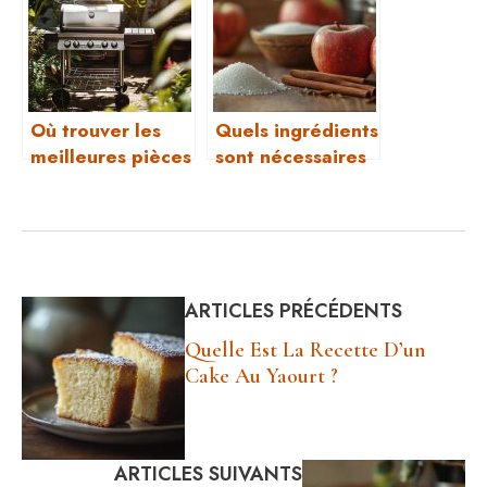
?
Campingaz lors
de vos excursions
en camping ?
Où trouver les
Quels ingrédients
meilleures pièces
sont nécessaires
détachées pour
pour une tarte
votre barbecue
aux pommes ​?
Campingaz ?
ARTICLES PRÉCÉDENTS
Quelle Est La Recette D’un
Cake Au Yaourt ​?
ARTICLES SUIVANTS