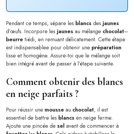
Pendant ce temps, sépare les
blancs
des
jaunes
d’œufs. Incorpore les
jaunes
au mélange
chocolat
–
beurre
tiédi, en remuant délicatement. Cette étape
est indispensablee pour obtenir une
préparation
lisse et homogène. Assure-toi que le mélange soit
bien intégré avant de passer à l’étape suivante.
Comment obtenir des blancs
en neige parfaits ?
Pour réussir une
mousse
au
chocolat
, il est
essentiel de battre les
blancs
en neige ferme.
Ajoute une pincée de
sel
avant de commencer à
fouetter
les
blancs
. Cela aidera à stabiliser la