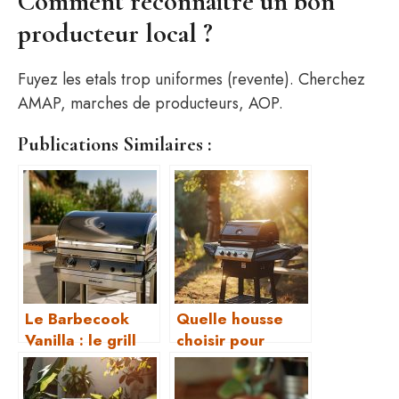
Comment reconnaitre un bon
producteur local ?
Fuyez les etals trop uniformes (revente). Cherchez
AMAP, marches de producteurs, AOP.
Publications Similaires :
Le Barbecook
Quelle housse
Vanilla : le grill
choisir pour
parfait pour des
protéger votre
repas en plein air
barbecue